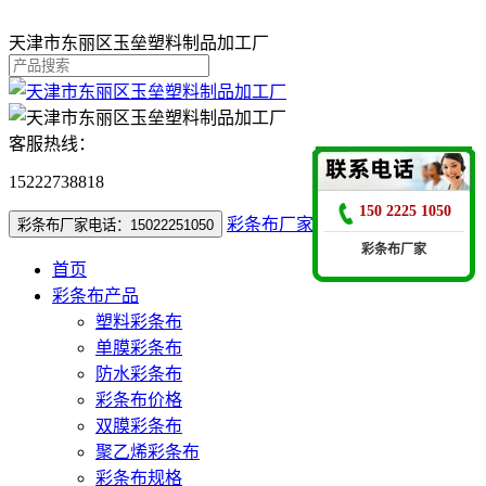
天津市东丽区玉垒塑料制品加工厂
客服热线：
15222738818
150 2225 1050
彩条布厂家电话：15022251050
彩条布厂家电话：15022251050
彩条布厂家
首页
彩条布产品
塑料彩条布
单膜彩条布
防水彩条布
彩条布价格
双膜彩条布
聚乙烯彩条布
彩条布规格