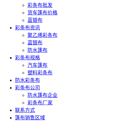
彩条布批发
货车篷布价格
蓝银布
彩条布资讯
聚乙烯彩条布
蓝银布
防水篷布
彩条布规格
汽车篷布
塑料彩条布
防水彩条布
彩条布公司
防水篷布企业
彩条布厂家
联系方式
篷布销售区域