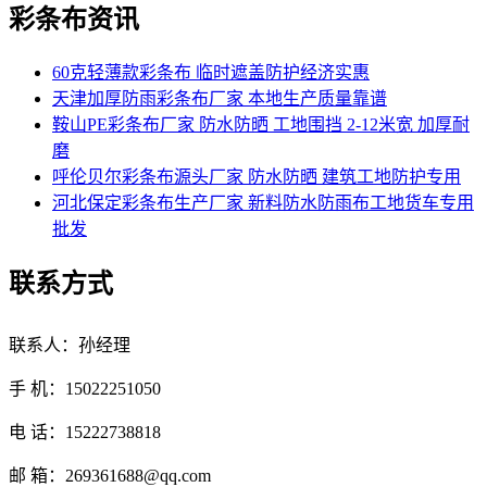
彩条布资讯
60克轻薄款彩条布 临时遮盖防护经济实惠
天津加厚防雨彩条布厂家 本地生产质量靠谱
鞍山PE彩条布厂家 防水防晒 工地围挡 2-12米宽 加厚耐
磨
呼伦贝尔彩条布源头厂家 防水防晒 建筑工地防护专用
河北保定彩条布生产厂家 新料防水防雨布工地货车专用
批发
联系方式
联系人：孙经理
手 机：15022251050
电 话：15222738818
邮 箱：269361688@qq.com