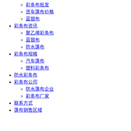
彩条布批发
货车篷布价格
蓝银布
彩条布资讯
聚乙烯彩条布
蓝银布
防水篷布
彩条布规格
汽车篷布
塑料彩条布
防水彩条布
彩条布公司
防水篷布企业
彩条布厂家
联系方式
篷布销售区域