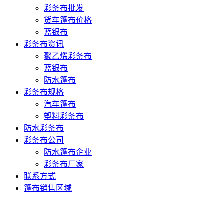
彩条布批发
货车篷布价格
蓝银布
彩条布资讯
聚乙烯彩条布
蓝银布
防水篷布
彩条布规格
汽车篷布
塑料彩条布
防水彩条布
彩条布公司
防水篷布企业
彩条布厂家
联系方式
篷布销售区域