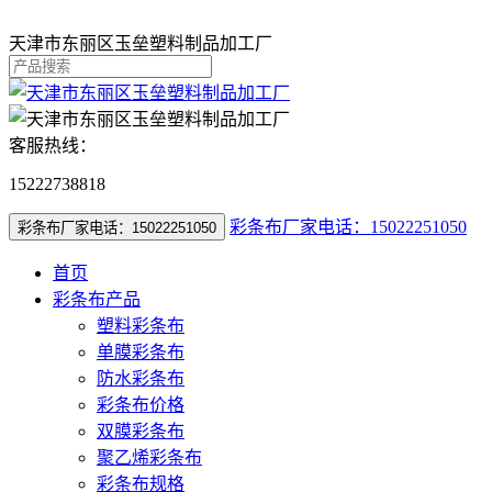
天津市东丽区玉垒塑料制品加工厂
客服热线：
15222738818
彩条布厂家电话：15022251050
彩条布厂家电话：15022251050
首页
彩条布产品
塑料彩条布
单膜彩条布
防水彩条布
彩条布价格
双膜彩条布
聚乙烯彩条布
彩条布规格