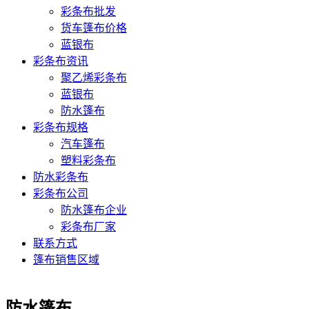
彩条布批发
货车篷布价格
蓝银布
彩条布资讯
聚乙烯彩条布
蓝银布
防水篷布
彩条布规格
汽车篷布
塑料彩条布
防水彩条布
彩条布公司
防水篷布企业
彩条布厂家
联系方式
篷布销售区域
防水篷布