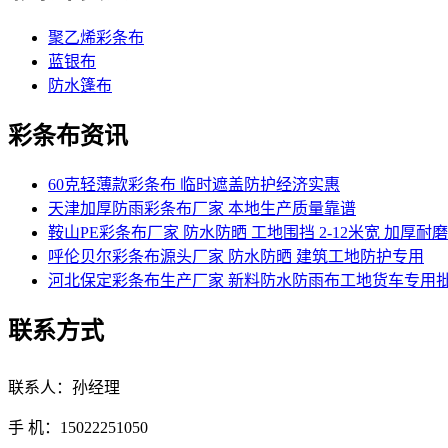
聚乙烯彩条布
蓝银布
防水篷布
彩条布资讯
60克轻薄款彩条布 临时遮盖防护经济实惠
天津加厚防雨彩条布厂家 本地生产质量靠谱
鞍山PE彩条布厂家 防水防晒 工地围挡 2-12米宽 加厚耐磨
呼伦贝尔彩条布源头厂家 防水防晒 建筑工地防护专用
河北保定彩条布生产厂家 新料防水防雨布工地货车专用
联系方式
联系人：孙经理
手 机：15022251050