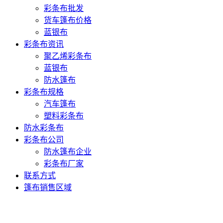
彩条布批发
货车篷布价格
蓝银布
彩条布资讯
聚乙烯彩条布
蓝银布
防水篷布
彩条布规格
汽车篷布
塑料彩条布
防水彩条布
彩条布公司
防水篷布企业
彩条布厂家
联系方式
篷布销售区域