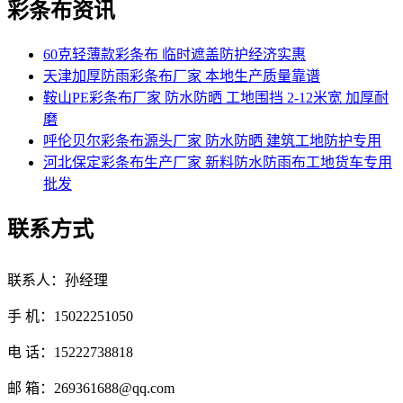
彩条布资讯
60克轻薄款彩条布 临时遮盖防护经济实惠
天津加厚防雨彩条布厂家 本地生产质量靠谱
鞍山PE彩条布厂家 防水防晒 工地围挡 2-12米宽 加厚耐
磨
呼伦贝尔彩条布源头厂家 防水防晒 建筑工地防护专用
河北保定彩条布生产厂家 新料防水防雨布工地货车专用
批发
联系方式
联系人：孙经理
手 机：15022251050
电 话：15222738818
邮 箱：269361688@qq.com