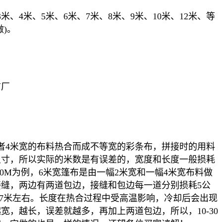
米、4米、5米、6米、7米、8米、9米、10米、12米、等
)。
布厂
者4米宽的布料热合而成不等宽的彩条布，拼接时的用料
尺寸，所以实际的米数是有误差的，宽度和长度一般损耗
6*50M为例，6米宽篷布是由一幅2米宽和一幅4米宽布料做
缝，两边有两道包边，接缝和包边每一道分别损耗5公
.7米左右。长度在热合过程中受高温影响，冷却后会出现
宽，越长，误差就越多，再加上两道包边，所以，10-30