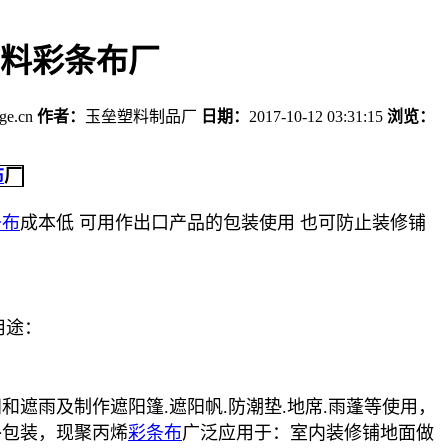
料彩条布厂
age.cn
作者：
玉垒塑料制品厂
日期：
2017-10-12 03:31:15
浏览：
布
厂
条布
成本低 可用作出口产品的包装使用 也可防止装修铺
。
用途：
和遮雨及制作遮阳篷.遮阳帆.防潮垫.地席.雨蓬等使用，
外包装，现聚丙烯
彩条布
广泛应用于：室内装修铺地面做