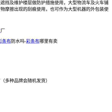
地遮挡及维护楼层做防护措施使用，大型物流车及火车铺
货物摩擦出现的刮痕使用，也可作为大型机器的外包装使
布
厂
彩条布
防水吗-
彩条布
哪里有卖
布（多种品牌会随机发货）