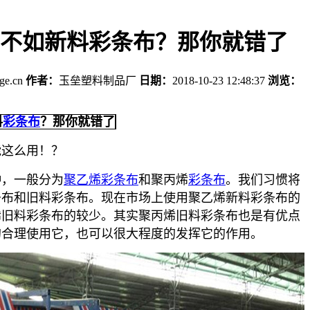
不如新料彩条布？那你就错了
age.cn
作者：
玉垒塑料制品厂
日期：
2018-10-23 12:48:37
浏览：
料
彩条布
？那你就错了
能这么用！？
种，一般分为
聚乙烯彩条布
和聚丙烯
彩条布
。我们习惯将
条布和旧料彩条布。现在市场上使用聚乙烯新料彩条布的
烯旧料彩条布的较少。其实聚丙烯旧料彩条布也是有优点
的合理使用它，也可以很大程度的发挥它的作用。