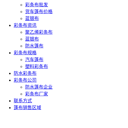
彩条布批发
货车篷布价格
蓝银布
彩条布资讯
聚乙烯彩条布
蓝银布
防水篷布
彩条布规格
汽车篷布
塑料彩条布
防水彩条布
彩条布公司
防水篷布企业
彩条布厂家
联系方式
篷布销售区域