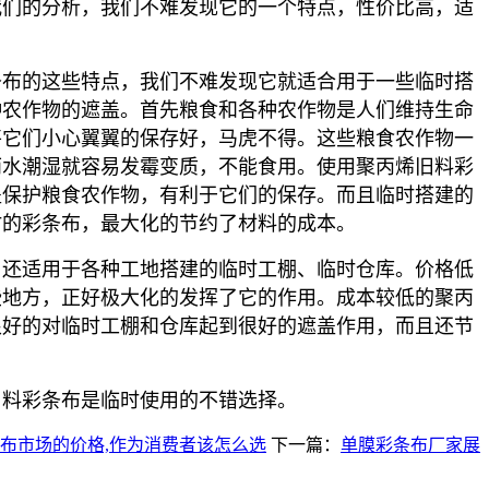
我们的分析，我们不难发现它的一个特点，性价比高，适
条布的这些特点，我们不难发现它就适合用于一些临时搭
种农作物的遮盖。首先粮食和各种农作物是人们维持生命
将它们小心翼翼的保存好，马虎不得。这些粮食农作物一
雨水潮湿就容易发霉变质，不能食用。使用聚丙烯旧料彩
盖保护粮食农作物，有利于它们的保存。而且临时搭建的
时的彩条布，最大化的节约了材料的成本。
，还适用于各种工地搭建的临时工棚、临时仓库。价格低
些地方，正好极大化的发挥了它的作用。成本较低的聚丙
很好的对临时工棚和仓库起到很好的遮盖作用，而且还节
。
旧料彩条布是临时使用的不错选择。
布市场的价格,作为消费者该怎么选
下一篇：
单膜彩条布厂家展