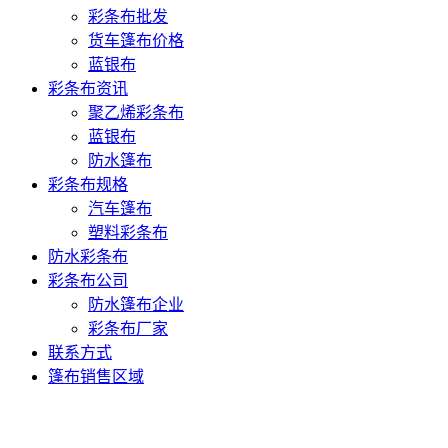
彩条布批发
货车篷布价格
蓝银布
彩条布资讯
聚乙烯彩条布
蓝银布
防水篷布
彩条布规格
汽车篷布
塑料彩条布
防水彩条布
彩条布公司
防水篷布企业
彩条布厂家
联系方式
篷布销售区域