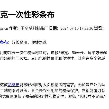
60克一次性彩条布
age.cn
作者：
玉垒塑料制品厂
日期：
2024-07-10 17:33:36
浏览：
条布
：超长耐用，便捷之选
用的超长一次性覆盖材料时，这款3米宽、50米长、每平方米60
市场的热门选择。其出色的性价比和便捷性，让它在多个领域
得这款
彩条布
能够轻松应对大面积覆盖的需求。无论是户外活动
工地的临时遮盖，甚至是农业用地的覆盖保护，它都能游刃有
的宽度则确保了覆盖的均匀性和稳定性，避免了因尺寸不足而产