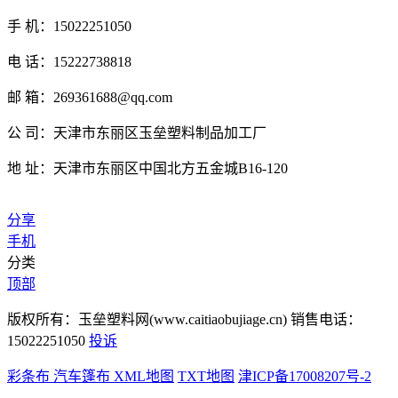
手 机：15022251050
电 话：15222738818
邮 箱：269361688@qq.com
公 司：天津市东丽区玉垒塑料制品加工厂
地 址：天津市东丽区中国北方五金城B16-120
分享
手机
分类
顶部
版权所有：玉垒塑料网(www.caitiaobujiage.cn) 销售电话：
15022251050
投诉
彩条布
汽车篷布
XML地图
TXT地图
津ICP备17008207号-2