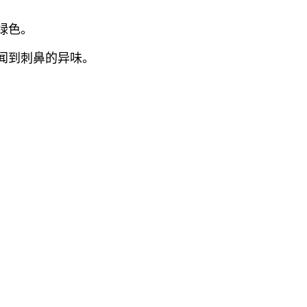
绿色。
闻到刺鼻的异味。