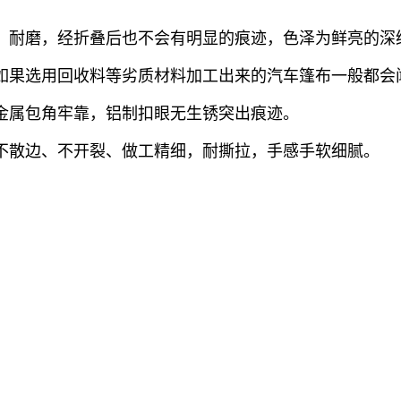
，耐磨，经折叠后也不会有明显的痕迹，色泽为鲜亮的深
如果选用回收料等劣质材料加工出来的汽车篷布一般都会
金属包角牢靠，铝制扣眼无生锈突出痕迹。
不散边、不开裂、做工精细，耐撕拉，手感手软细腻。