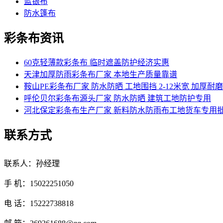
蓝银布
防水篷布
彩条布资讯
60克轻薄款彩条布 临时遮盖防护经济实惠
天津加厚防雨彩条布厂家 本地生产质量靠谱
鞍山PE彩条布厂家 防水防晒 工地围挡 2-12米宽 加厚耐磨
呼伦贝尔彩条布源头厂家 防水防晒 建筑工地防护专用
河北保定彩条布生产厂家 新料防水防雨布工地货车专用
联系方式
联系人：孙经理
手 机：15022251050
电 话：15222738818