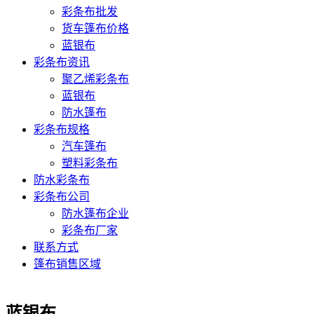
彩条布批发
货车篷布价格
蓝银布
彩条布资讯
聚乙烯彩条布
蓝银布
防水篷布
彩条布规格
汽车篷布
塑料彩条布
防水彩条布
彩条布公司
防水篷布企业
彩条布厂家
联系方式
篷布销售区域
蓝银布