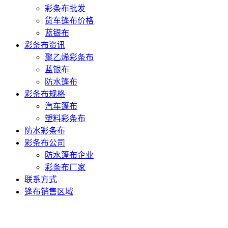
彩条布批发
货车篷布价格
蓝银布
彩条布资讯
聚乙烯彩条布
蓝银布
防水篷布
彩条布规格
汽车篷布
塑料彩条布
防水彩条布
彩条布公司
防水篷布企业
彩条布厂家
联系方式
篷布销售区域