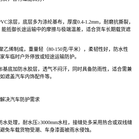
PVC涂层，底层多为涤纶基布，厚度0.4-1.2mm，耐磨抗撕裂，
0℃，能抵御长途运输中的摩擦与极端温差，适合货车长期载货遮
度聚乙烯制成，重量轻（80-150克/平米），柔韧性好，防水性
家车临时户外停放或短途运输防护。
帆布基底加防水胶层，透气不闷汗，同时具备防雨性，适合需兼
如遮盖汽车内饰配件等。
解决汽车防护需求
防水处理，耐水压≥3000mm水柱，接缝处多采用热合或双线缝
避免车载货物受潮、车身漆面被雨水侵蚀。