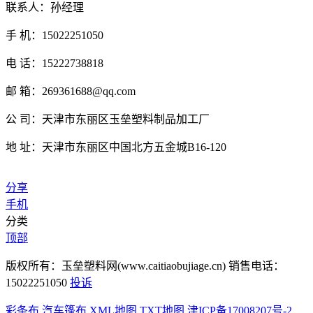
联系人：孙经理
手 机：15022251050
电 话：15222738818
邮 箱：269361688@qq.com
公 司：天津市东丽区玉垒塑料制品加工厂
地 址：天津市东丽区中国北方五金城B16-120
分享
手机
分类
顶部
版权所有：玉垒塑料网(www.caitiaobujiage.cn) 销售电话：
15022251050
投诉
彩条布
汽车篷布
XML地图
TXT地图
津ICP备17008207号-2