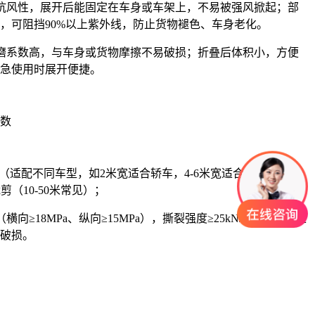
定抗风性，展开后能固定在车身或车架上，不易被强风掀起；部
，可阻挡90%以上紫外线，防止货物褪色、车身老化。
耐磨系数高，与车身或货物摩擦不易破损；折叠后体积小，方便
急使用时展开便捷。
数
6米（适配不同车型，如2米宽适合轿车，4-6米宽适合货车、
剪（10-50米常见）；
横向≥18MPa、纵向≥15MPa），撕裂强度≥25kN/m，确保高速
破损。