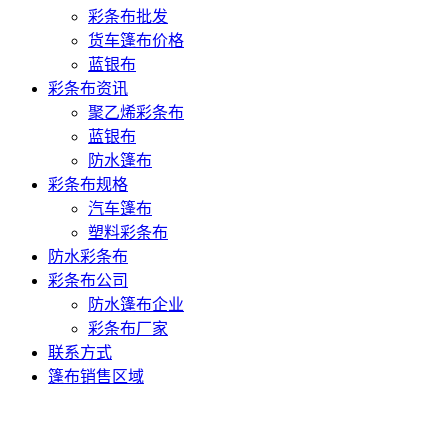
彩条布批发
货车篷布价格
蓝银布
彩条布资讯
聚乙烯彩条布
蓝银布
防水篷布
彩条布规格
汽车篷布
塑料彩条布
防水彩条布
彩条布公司
防水篷布企业
彩条布厂家
联系方式
篷布销售区域