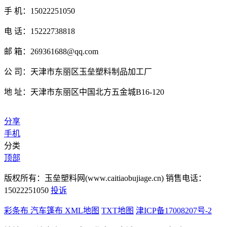
手 机：15022251050
电 话：15222738818
邮 箱：269361688@qq.com
公 司：天津市东丽区玉垒塑料制品加工厂
地 址：天津市东丽区中国北方五金城B16-120
分享
手机
分类
顶部
版权所有：玉垒塑料网(www.caitiaobujiage.cn) 销售电话：
15022251050
投诉
彩条布
汽车篷布
XML地图
TXT地图
津ICP备17008207号-2