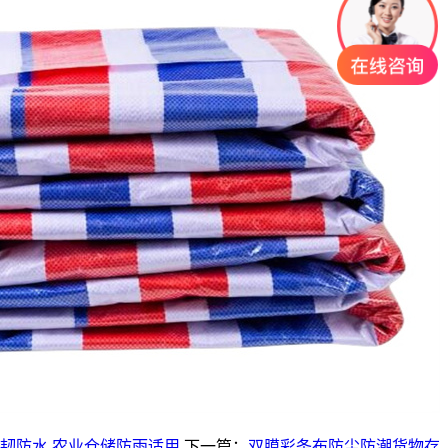
韧防水,农业仓储防雨适用
下一篇：
双膜彩条布防尘防潮货物存