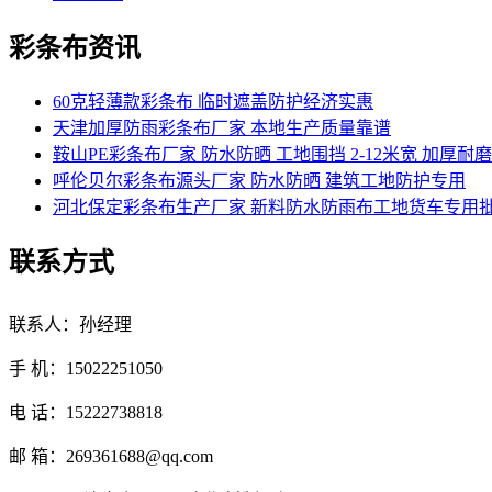
彩条布资讯
60克轻薄款彩条布 临时遮盖防护经济实惠
天津加厚防雨彩条布厂家 本地生产质量靠谱
鞍山PE彩条布厂家 防水防晒 工地围挡 2-12米宽 加厚耐磨
呼伦贝尔彩条布源头厂家 防水防晒 建筑工地防护专用
河北保定彩条布生产厂家 新料防水防雨布工地货车专用
联系方式
联系人：孙经理
手 机：15022251050
电 话：15222738818
邮 箱：269361688@qq.com