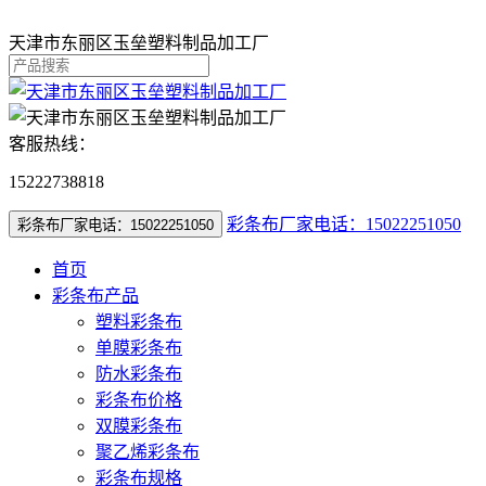
天津市东丽区玉垒塑料制品加工厂
客服热线：
15222738818
彩条布厂家电话：15022251050
彩条布厂家电话：15022251050
首页
彩条布产品
塑料彩条布
单膜彩条布
防水彩条布
彩条布价格
双膜彩条布
聚乙烯彩条布
彩条布规格