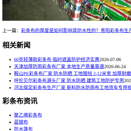
上一篇：
彩条布的厚度是如何影响其防水性的？贵阳彩条布生
相关新闻
60克轻薄款彩条布 临时遮盖防护经济实惠
2026-07-06
天津加厚防雨彩条布厂家 本地生产质量靠谱
2026-06-24
鞍山PE彩条布厂家 防水防晒 工地围挡 2-12米宽 加厚耐磨
呼伦贝尔彩条布源头厂家 防水防晒 建筑工地防护专用
202
河北保定彩条布生产厂家 新料防水防雨布工地货车专用
彩条布资讯
聚乙烯彩条布
蓝银布
防水篷布