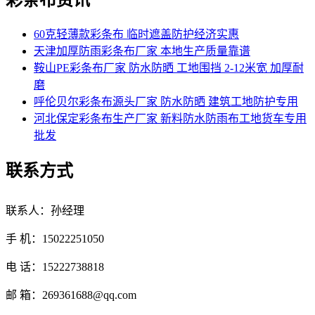
彩条布资讯
60克轻薄款彩条布 临时遮盖防护经济实惠
天津加厚防雨彩条布厂家 本地生产质量靠谱
鞍山PE彩条布厂家 防水防晒 工地围挡 2-12米宽 加厚耐
磨
呼伦贝尔彩条布源头厂家 防水防晒 建筑工地防护专用
河北保定彩条布生产厂家 新料防水防雨布工地货车专用
批发
联系方式
联系人：孙经理
手 机：15022251050
电 话：15222738818
邮 箱：269361688@qq.com