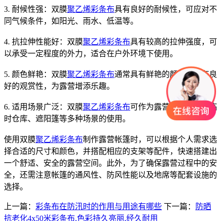
3. 耐候性强：双膜
聚乙烯彩条布
具有良好的耐候性，可应对不
同气候条件，如阳光、雨水、低温等。
4. 抗拉伸性能好：双膜
聚乙烯彩条布
具有较高的拉伸强度，可
以承受一定程度的外力，适合在户外环境下使用。
5. 颜色鲜艳：双膜
聚乙烯彩条布
通常具有鲜艳的颜色，具有良
好的观赏性，为露营增添乐趣。
6. 适用场景广泛：双膜
聚乙烯彩条布
可作为露营帐篷、户外临
时仓库、遮阳篷等多种场景的使用。
使用双膜
聚乙烯彩条布
制作露营帐篷时，可以根据个人需求选
择合适的尺寸和颜色，并搭配相应的支架等配件，快速搭建出
一个舒适、安全的露营空间。此外，为了确保露营过程中的安
全，还需注意帐篷的通风性、防风性能以及地席等配套设施的
选择。
上一篇：
彩条布在防汛时的作用与用途有哪些
下一篇：
防晒
抗老化4x50米彩条布,色彩持久亮丽,经久耐用