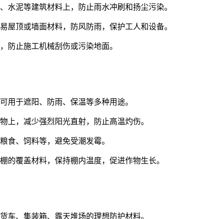
土、水泥等建筑材料上，防止雨水冲刷和扬尘污染。
简易屋顶或墙面材料，防风防雨，保护工人和设备。
面，防止施工机械刮伤或污染地面。
可用于遮阳、防雨、保温等多种用途。
作物上，减少强烈阳光直射，防止高温灼伤。
盖粮食、饲料等，避免受潮发霉。
大棚的覆盖材料，保持棚内温度，促进作物生长。
盖
是货车、集装箱、露天堆场的理想防护材料。