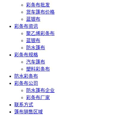
彩条布批发
货车篷布价格
蓝银布
彩条布资讯
聚乙烯彩条布
蓝银布
防水篷布
彩条布规格
汽车篷布
塑料彩条布
防水彩条布
彩条布公司
防水篷布企业
彩条布厂家
联系方式
篷布销售区域