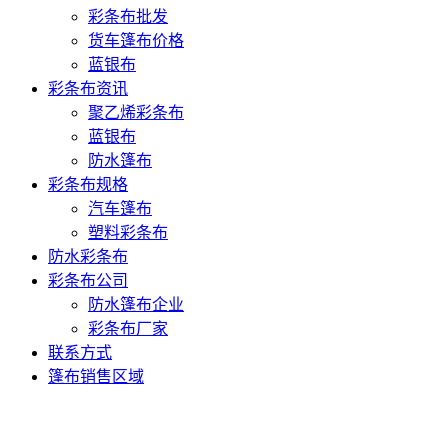
彩条布批发
货车篷布价格
蓝银布
彩条布资讯
聚乙烯彩条布
蓝银布
防水篷布
彩条布规格
汽车篷布
塑料彩条布
防水彩条布
彩条布公司
防水篷布企业
彩条布厂家
联系方式
篷布销售区域