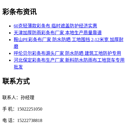
彩条布资讯
60克轻薄款彩条布 临时遮盖防护经济实惠
天津加厚防雨彩条布厂家 本地生产质量靠谱
鞍山PE彩条布厂家 防水防晒 工地围挡 2-12米宽 加厚耐
磨
呼伦贝尔彩条布源头厂家 防水防晒 建筑工地防护专用
河北保定彩条布生产厂家 新料防水防雨布工地货车专用
批发
联系方式
联系人：孙经理
手 机：15022251050
电 话：15222738818