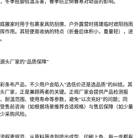
，冬季抵御低温冻害，春季防止倒春寒对幼苗的影响。
庭搬家时用于包裹家具防刮擦、户外露营时搭建临时遮阳挡雨
挥作用。其轻便易收纳的特点（折叠后体积小，重量轻），进
。
源头厂家的“品质保障”
彩条布产品，不少用户会陷入“选低价还是选品质”的纠结。其
头厂家，正是兼顾两者的关键。正规厂家会提供产品检测报
、耐温范围、使用寿命等参数，避免“以次充好”的问题；同
受售前咨询（如根据场景推荐合适规格）与售后保障（如少量
少采购风险。
流程更规范，从原料筛选到挤出成型、印刷上色，每一步都有