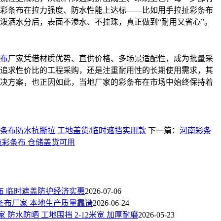
彩条布在拉力强度、防水性能上达标——比如用手拉扯彩条布
泼洒水分后，表面不渗水、不挂珠，真正做到“耐用又省心”。
布
厂家凭借材质优势、直供价格、多场景适配性，成为批量采
追求性价比的工程采购，还是注重耐用性的长期使用需求，其
决方案，也正因如此，当地厂家的彩条布在市场中始终保持着
条布防水抗撕拉 工地盖货/临时遮挡实用款
下一篇：
河南彩条
拉彩条布 仓储盖货可用
布 临时遮盖防护经济实惠
2026-07-06
条布厂家 本地生产质量靠谱
2026-06-24
 防水防晒 工地围挡 2-12米宽 加厚耐磨
2026-05-23