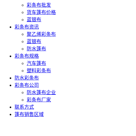
彩条布批发
货车篷布价格
蓝银布
彩条布资讯
聚乙烯彩条布
蓝银布
防水篷布
彩条布规格
汽车篷布
塑料彩条布
防水彩条布
彩条布公司
防水篷布企业
彩条布厂家
联系方式
篷布销售区域